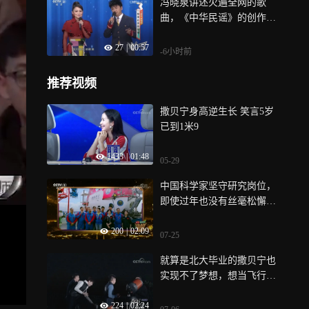
冯晓泉讲述火遍全网的歌
曲，《中华民谣》的创作历
程，背后满是不易与艰辛
27
|
00:57
-6小时前
推荐视频
撒贝宁身高逆生长 笑言5岁
已到1米9
1433
|
01:48
05-29
中国科学家坚守研究岗位，
即使过年也没有丝毫松懈，
撒贝宁泪目
200
|
02:09
07-25
就算是北大毕业的撒贝宁也
实现不了梦想，想当飞行员
结果阴差阳错做了主持人，
224
|
02:24
背后原因太心酸