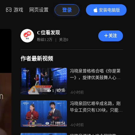
游戏
网页设置
登录
安装电脑版
内容更精彩
C位看发现
关注
粉丝
1.2万
|
关注
0
作者最新视频
冯晓泉曾格格合唱《你是第
一》，旋律优美鼓舞人心，
激励观众勇敢追梦
1
|
02:39
-6小时前
冯晓泉回忆艰辛成名路，刚
毕业工资只有120块，只能住
在地下室
21
|
01:54
-6小时前