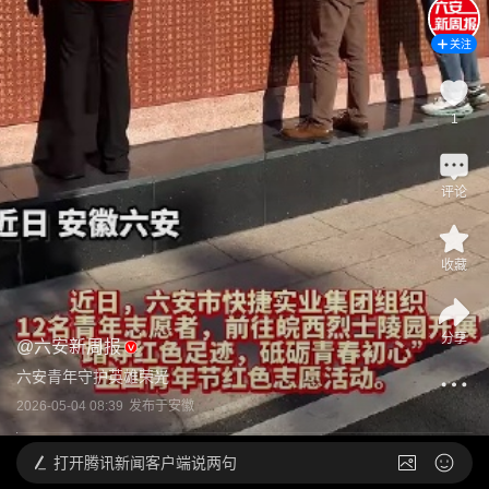
关注
1
评论
收藏
分享
@
六安新周报
六安青年守护英雄荣光
2026-05-04 08:39
发布于
安徽
打开
腾讯新闻客户端说两句