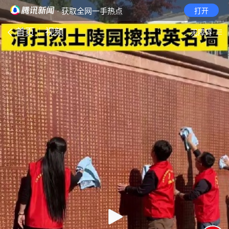
· 获取全网一手热点
打开
首页
视频
无障碍