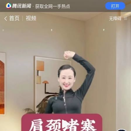
· 获取全网一手热点
打开
首页
视频
无障碍