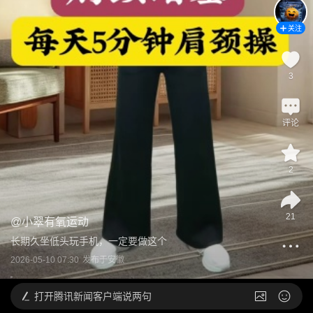
关注
3
评论
2
21
@
小翠有氧运动
长期久坐低头玩手机，一定要做这个
2026-05-10 07:30
发布于
安徽
打开
腾讯新闻客户端说两句