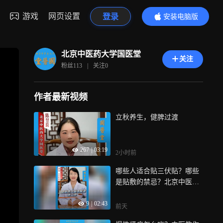
游戏
网页设置
登录
安装电脑版
内容更精彩
北京中医药大学国医堂
关注
粉丝
113
|
关注
0
作者最新视频
立秋养生，健脾过渡
267
|
03:19
2小时前
哪些人适合贴三伏贴？哪些
是贴敷的禁忌？北京中医药
大学国医堂李伟主任三伏贴
9
|
02:43
四大疑惑解读第二弹！
前天