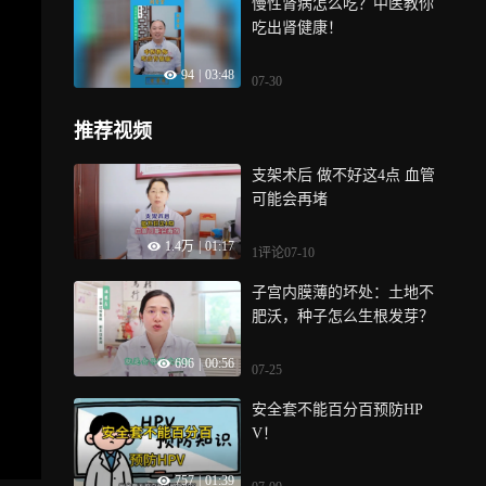
慢性肾病怎么吃？中医教你
吃出肾健康！
94
|
03:48
07-30
推荐视频
支架术后 做不好这4点 血管
可能会再堵
1.4万
|
01:17
1评论
07-10
子宫内膜薄的坏处：土地不
肥沃，种子怎么生根发芽？
696
|
00:56
07-25
安全套不能百分百预防HP
V！
757
|
01:39