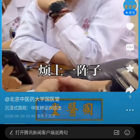
关注
1
评论
2
5
@
北京中医药大学国医堂
沉浸式围观：中医辨证四诊法
2026-06-20 10:49
发布于
北京
打开
腾讯新闻客户端说两句