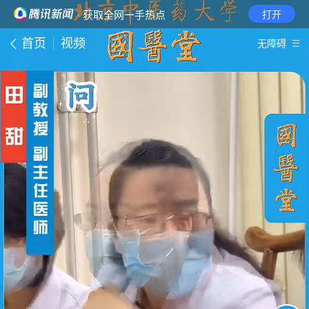
· 获取全网一手热点
打开
首页
视频
无障碍