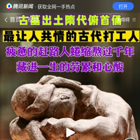
· 获取全网一手热点
打开
首页
视频
无障碍