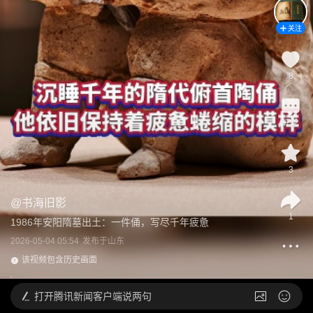
关注
8
评论
3
@
书海旧影
1
1986年安阳隋墓出土：一件俑，写尽千年疲惫
2026-05-04 05:54
发布于
山东
该视频包含历史画面
打开
腾讯新闻客户端说两句