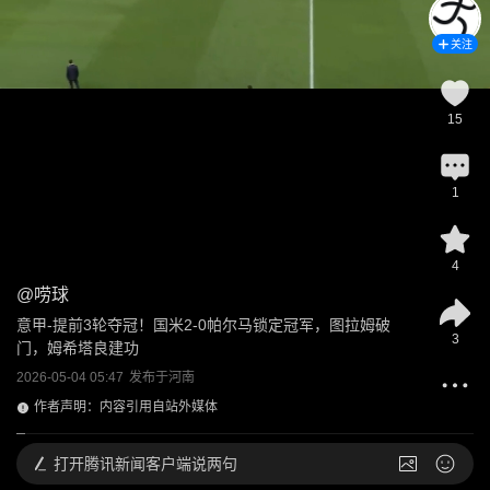
关注
15
1
4
@
唠球
意甲-提前3轮夺冠！国米2-0帕尔马锁定冠军，图拉姆破
3
门，姆希塔良建功
2026-05-04 05:47
发布于
河南
作者声明：内容引用自站外媒体
打开
腾讯新闻客户端说两句