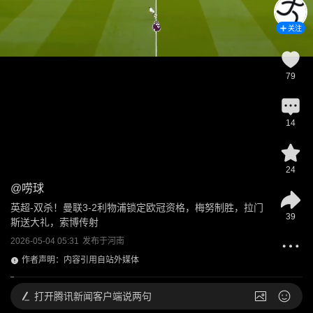
关注
79
14
24
@
唠球
英超-双杀！曼联3-2利物浦锁定欧冠资格，梅努制胜，拉门
39
斯送大礼，索博传射
2026-05-04 05:31
发布于
河南
作者声明：内容引用自站外媒体
打开
腾讯新闻客户端说两句