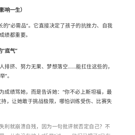
（影响一生）
长的“必需品”。它直接决定了孩子的抗挫力、自我
成绩都重要。
“底气”
人排挤、努力无果、梦想落空……能扛住这些的，
举”。
为成绩骂她，而是告诉她：“你不必上斯坦福，最
支持，让她敢于挑战极限，哪怕训练受伤、比赛失
失利就崩溃自残，因为一句批评就否定自己？不