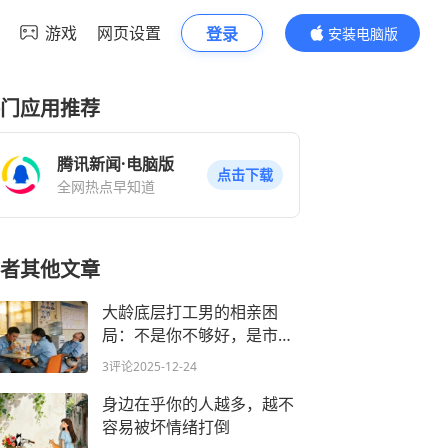
游戏
网页设置
登录
安装电脑版
内容更精彩
门应用推荐
腾讯新闻·电脑版
点击下载
全网热点早知道
者其他文章
大龄底层打工男的相亲困
局：不是你不够好，是市场
早变了游戏规则
3评论
2025-12-24
身边在乎你的人越多，越不
容易被坏情绪打倒