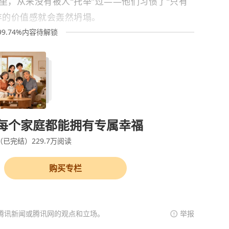
里，从来没有被人“托举”过——他们习惯了“只有
存的价值感就会轰然坍塌。
99.74%内容待解锁
每个家庭都能拥有专属幸福
（已完结）
229.7万
阅读
购买专栏
腾讯新闻或腾讯网的观点和立场。
举报