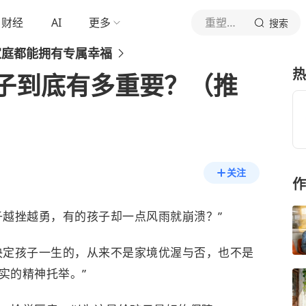
财经
AI
更多
重塑心灵驿站
搜索
家庭都能拥有专属幸福
热
子到底有多重要？（推
关注
作
子越挫越勇，有的孩子却一点风雨就崩溃？”
决定孩子一生的，从来不是家境优渥与否，也不是
实的精神托举。”