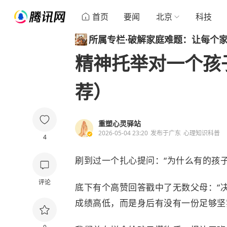
首页
要闻
北京
科技
所属专栏
·
破解家庭难题：让每个
精神托举对一个孩
荐）
重塑心灵驿站
2026-05-04 23:20
发布于
广东
心理知识科普
4
刷到过一个扎心提问：“为什么有的孩
评论
底下有个高赞回答戳中了无数父母：“
成绩高低，而是身后有没有一份足够坚