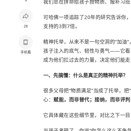
9
我们总在拼命给孩子攒物质、报补习班
可哈佛一项追踪了20年的研究告诉你
支持的3到7倍。
28
精神托举，从来不是一句空洞的“加油
孩子注入的底气、韧性与勇气——它看
手机看
成为他们扛过去的力量，决定他们能走
一、先搞懂：什么是真正的精神托举？（
很多父母把“物质满足”当成了托举，把
心：
赋能，而非替代；接纳，而非评判
它具体藏在这些细节里，对比之下一目
当孩子考砸了，你说“你怎么这么不争