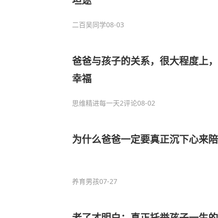
坦途
二百吴同学
08-03
爸爸与孩子的关系，很大程度上，
幸福
思维精进每一天
2评论
08-02
为什么爸爸一定要真正沉下心来陪
养育男孩
07-27
老了才明白：真正托举孩子一生的