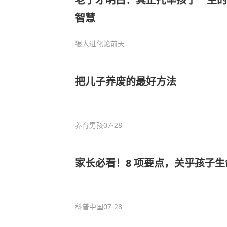
智慧
狠人进化论
前天
把儿子养废的最好方法
养育男孩
07-28
家长必看！8 项要点，关乎孩子生
科普中国
07-28