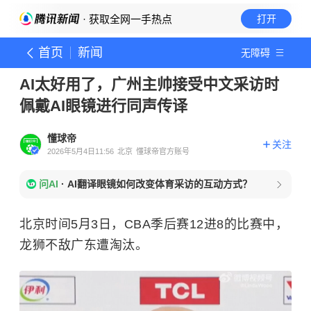
· 获取全网一手热点
打开
首页
新闻
无障碍
AI太好用了，广州主帅接受中文采访时
佩戴AI眼镜进行同声传译
懂球帝
关注
2026年5月4日11:56
北京
懂球帝官方账号
问AI
·
AI翻译眼镜如何改变体育采访的互动方式？
北京时间5月3日，CBA季后赛12进8的比赛中，
龙狮不敌广东遭淘汰。