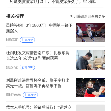
凡是皮肤瘙痒1月以上，不管皮痒多久了，牢记此法，快！准！狠！
相关推荐
打开腾讯新闻查看更多
重磅签约！3年1800万！中国第一锋卫
摇摆人
球场恶汉
打开APP
杜润旺发文深情告别广东：扎根东莞
长达15年 宏远“18号”暂时落幕
狼叔评论
打开APP
刘禹彤难进世界杯名单，张子宇打出
高光一战，宫鲁鸣不再愁米下锅
懂球的弟弟
打开APP
凭本人手机号：验证后获取！#运营商