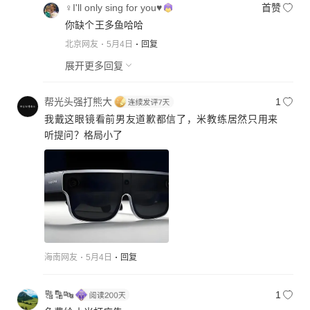
♀I'll only sing for you♥
首赞
你缺个王多鱼哈哈
北京网友
5月4日
回复
展开更多回复
帮光头强打熊大
1
我戴这眼镜看前男友道歉都信了，米教练居然只用来
听提问？格局小了
海南网友
5月4日
回复
🔠🔡🔤
1