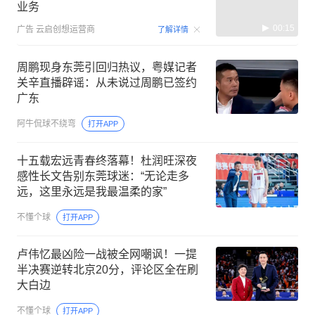
业务
00:15
广告
云启创想运营商
了解详情
周鹏现身东莞引回归热议，粤媒记者
关辛直播辟谣：从未说过周鹏已签约
广东
阿牛侃球不绕弯
打开APP
十五载宏远青春终落幕！杜润旺深夜
感性长文告别东莞球迷：“无论走多
远，这里永远是我最温柔的家”
不懂个球
打开APP
卢伟忆最凶险一战被全网嘲讽！一提
半决赛逆转北京20分，评论区全在刷
大白边
不懂个球
打开APP