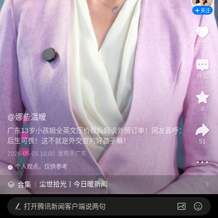
关注
20
评论
8
@
娜些温暖
广东13岁小孩姐全英文压价帮妈妈谈外贸订单！网友直呼：
后生可畏！这不就是外交官的好苗子嘛！
51
2026-05-05 18:00
发布于
广东
个人观点，仅供参考
尘世拾光丨今日暖新闻
合集
打开
腾讯新闻客户端说两句