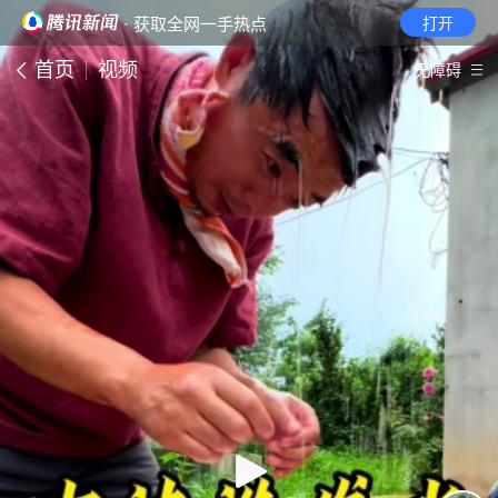
· 获取全网一手热点
打开
首页
视频
无障碍