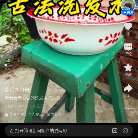
关注
1
评论
收藏
@
归乡山白
1
看看我老公做的洗发水怎么样
2026-05-07 05:00
发布于
山东
作者声明：个人观点，仅供参考
打开
腾讯新闻客户端说两句