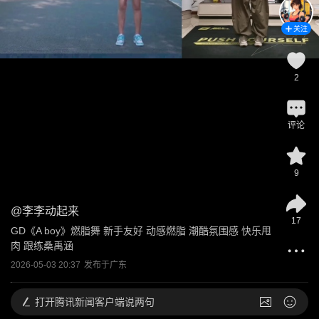
关注
2
评论
9
@
李李动起来
17
GD《A boy》燃脂舞 新手友好 动感燃脂 潮酷氛围感 快乐甩
肉 跟练桑禹涵
2026-05-03 20:37
发布于
广东
打开
腾讯新闻客户端说两句