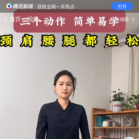
· 获取全网一手热点
打开
首页
视频
无障碍