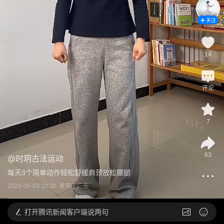
关注
14
评论
7
63
@
时玥古法运动
每天3个简单动作轻松舒缓肩颈放松腰腿
2026-05-03 20:36
发布于
广东
打开
腾讯新闻客户端说两句