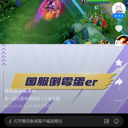
关注
评论
收藏
1
@
国服倒霉蛋er
能一起玩是有原因的
 #
王者荣耀
2026-05-08 20:00
发布于
陕西
打开
腾讯新闻客户端说两句