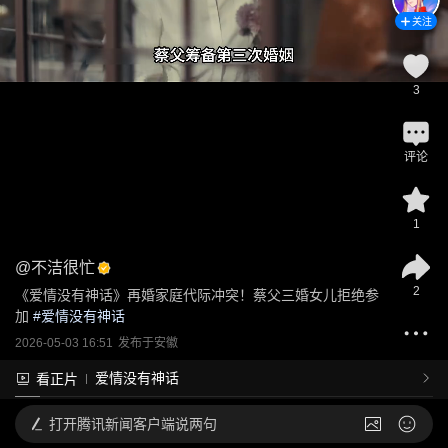
关注
3
评论
1
@
不洁很忙
2
《爱情没有神话》再婚家庭代际冲突！蔡父三婚女儿拒绝参
加
 #
爱情没有神话
2026-05-03 16:51
发布于
安徽
爱情没有神话
看正片
打开
腾讯新闻客户端说两句