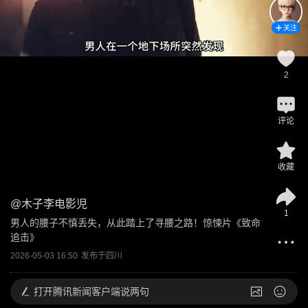
关注
2
评论
收藏
@
木子李电影児
1
男人的腰子不慎丢失，从此踏上了寻腰之路！惊悚片《致命
追击》
2026-05-03 16:50
发布于
四川
打开
腾讯新闻客户端说两句