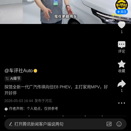
关注
1
评论
@
车评社Auto
收藏
AI章节
探馆全新一代广汽传祺向往E8 PHEV，主打家用MPV，好
1
开好停
2026-05-03 16:44
发布于
河北
作者声明：个人观点，仅供参考
打开
腾讯新闻客户端说两句