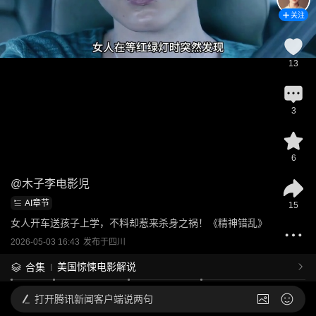
关注
13
3
6
@
木子李电影児
AI章节
15
女人开车送孩子上学，不料却惹来杀身之祸！《精神错乱》
2026-05-03 16:43
发布于
四川
美国惊悚电影解说
合集
打开
腾讯新闻客户端说两句