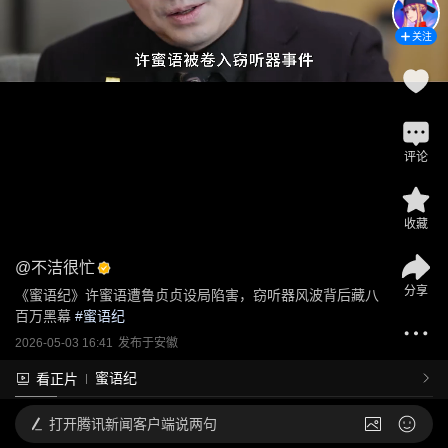
关注
评论
收藏
@
不洁很忙
分享
《蜜语纪》许蜜语遭鲁贞贞设局陷害，窃听器风波背后藏八
百万黑幕
 #
蜜语纪
2026-05-03 16:41
发布于
安徽
蜜语纪
看正片
打开
腾讯新闻客户端说两句