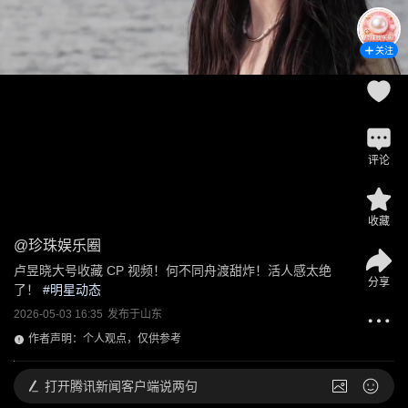
关注
评论
收藏
@
珍珠娱乐圈
卢昱晓大号收藏 CP 视频！何不同舟渡甜炸！活人感太绝
分享
了！
 #
明星动态
2026-05-03 16:35
发布于
山东
作者声明：个人观点，仅供参考
打开
腾讯新闻客户端说两句