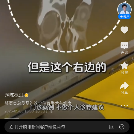
关注
评论
收藏
分享
@
陈枫虹
额窦炎总反复？这个位置手术有难度
2026-05-03 16:33
发布于
广东
打开
腾讯新闻客户端说两句