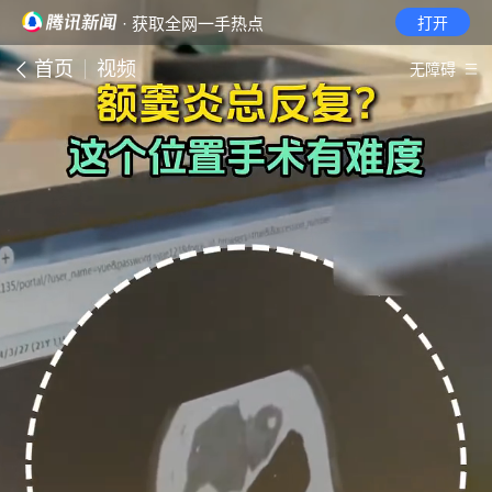
· 获取全网一手热点
打开
首页
视频
无障碍