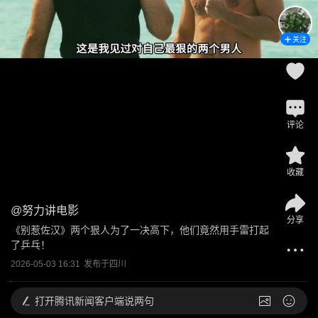
关注
评论
收藏
@
努力讲电影
分享
《别惹佐汉》两个狠人为了一决高下，他们竟然用手雷打起
了乒乓！
2026-05-03 16:31
发布于
四川
打开
腾讯新闻客户端说两句