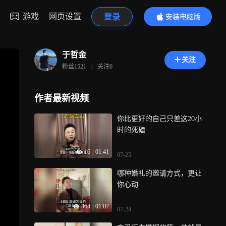
游戏
网页设置
登录
安装电脑版
内容更精彩
于哲金
关注
粉丝
1521
|
关注
0
作者最新视频
你比更好的自己只差这20小
时的死磕
16
|
01:41
07-25
哪种婚礼的邀请方式，更让
你心动
364
|
01:07
07-24