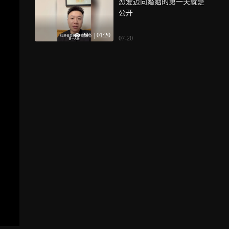
恋爱迈向婚姻的第一关就是
公开
296
|
01:20
07-20