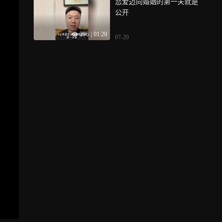
恋爱迈向婚姻的第一关就是
公开
296
|
01:20
07-20