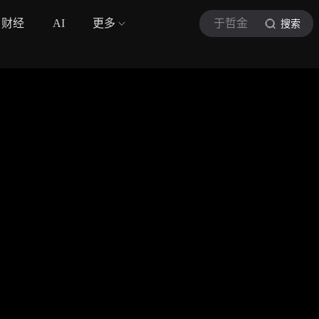
财经
AI
更多
于哲金
搜索