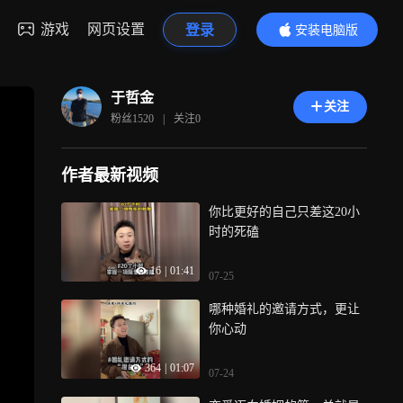
游戏
网页设置
登录
安装电脑版
内容更精彩
于哲金
关注
粉丝
1520
|
关注
0
作者最新视频
你比更好的自己只差这20小
时的死磕
16
|
01:41
07-25
哪种婚礼的邀请方式，更让
你心动
364
|
01:07
07-24