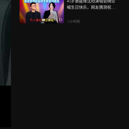
45岁谢霆锋沈阳演唱会隔空
喊生日快乐，网友猜测祝福
王菲，锋菲恋太好嗑了
780
|
01:15
-1小时前