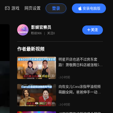
游戏
网页设置
登录
安装电脑版
内容更精彩
影娱官察员
关注
粉丝
906
|
关注
0
作者最新视频
明星开店也逃不过房东套
路！萧敬腾日料店被涨租5
3%限期搬离，3000万装潢说
45
|
01:33
不要就不要
-3小时前
向佐女儿Cora涂指甲油视频
萌翻全网，爸爸伸手一动不
动配合，太宠了
1612
|
01:10
-3小时前