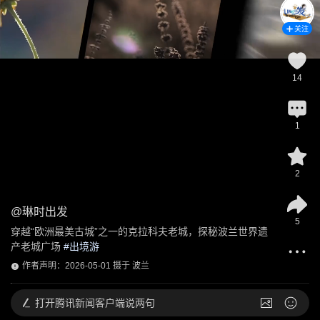
关注
14
1
2
@
琳时出发
5
穿越“欧洲最美古城”之一的克拉科夫老城，探秘波兰世界遗
产老城广场
 #
出境游
作者声明：2026-05-01 摄于 波兰
打开
腾讯新闻客户端说两句