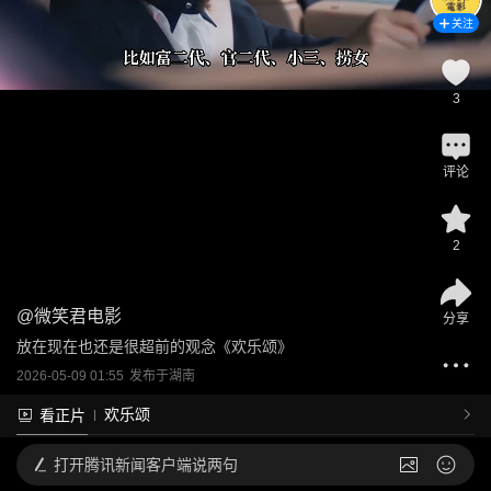
关注
3
评论
2
@
微笑君电影
分享
放在现在也还是很超前的观念《欢乐颂》
2026-05-09 01:55
发布于
湖南
欢乐颂
看正片
打开
腾讯新闻客户端说两句