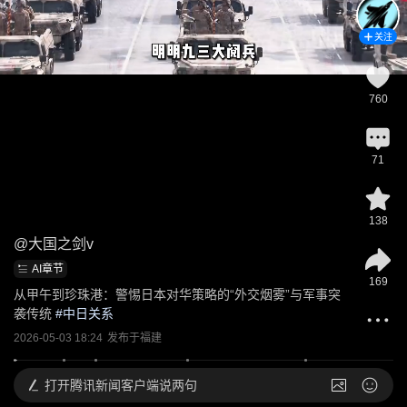
关注
760
71
138
@
大国之剑v
AI章节
169
从甲午到珍珠港：警惕日本对华策略的“外交烟雾”与军事突
袭传统
 #
中日关系
2026-05-03 18:24
发布于
福建
打开
腾讯新闻客户端说两句