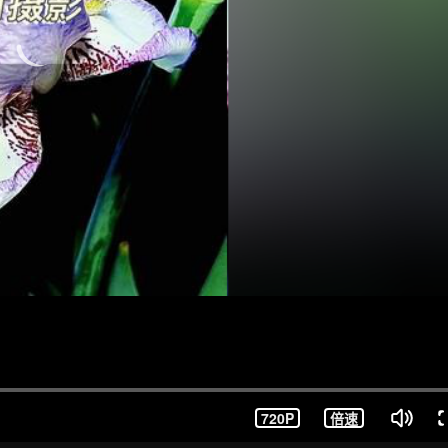
720P
倍速