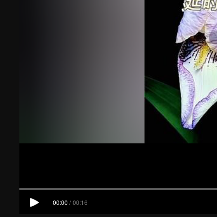
00:00
/
00:16