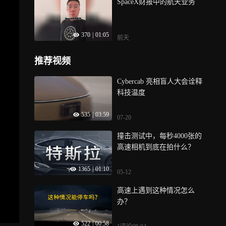
SpaceX财报中的航天业务
370
|
01:05
前天
推荐视频
Cybercab 亮相盲人大会诠释
科技温度
535
|
03:59
07-20
撞击测试中，每秒4000张的
高速相机到底在拍什么？
1365
|
01:10
05-12
高速上遇到这种情况怎么
办？
522
|
00:58