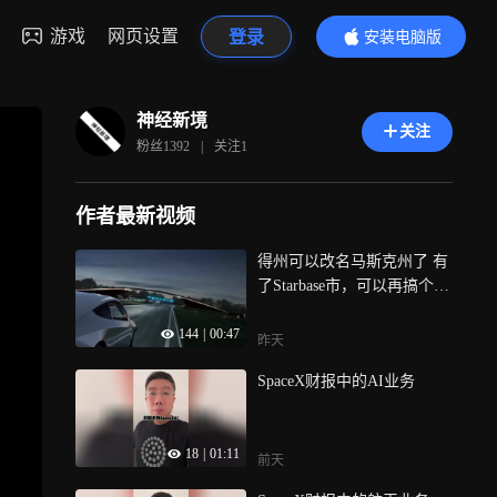
游戏
网页设置
登录
安装电脑版
内容更精彩
神经新境
关注
粉丝
1392
|
关注
1
作者最新视频
得州可以改名马斯克州了 有
了Starbase市，可以再搞个Te
rafab市
144
|
00:47
昨天
SpaceX财报中的AI业务
18
|
01:11
前天