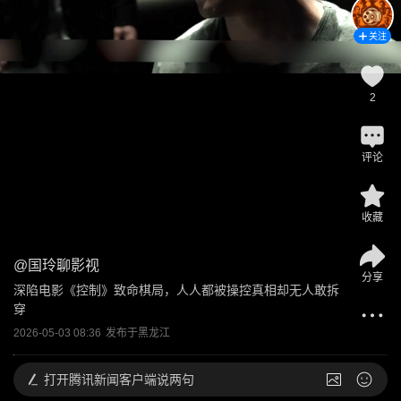
关注
2
评论
收藏
@
国玲聊影视
分享
深陷电影《控制》致命棋局，人人都被操控真相却无人敢拆
穿
2026-05-03 08:36
发布于
黑龙江
打开
腾讯新闻客户端说两句