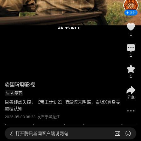
关注
1
1
1
@
国玲聊影视
AI章节
分享
巨兽肆虐失控，《帝王计划2》暗藏惊天阴谋，泰坦X真身竟
颠覆认知
2026-05-03 08:33
发布于
黑龙江
打开
腾讯新闻客户端说两句