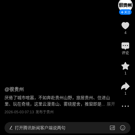
关注
4
评论
1
@
很贵州
1
厌倦了城市喧嚣，不如奔赴贵州山野，旅居贵州、住进山
里、玩在奇境，这里云漫青山、雾绕屋舍，推窗即是...
展开
2026-05-03 07:13
发布于
贵州
打开
腾讯新闻客户端说两句