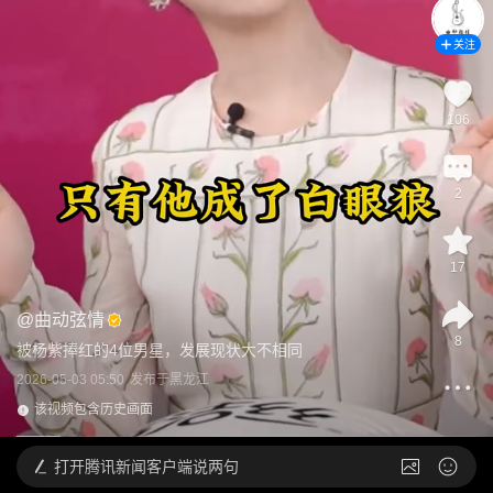
关注
106
2
17
@
曲动弦情
8
被杨紫捧红的4位男星，发展现状大不相同
2026-05-03 05:50
发布于
黑龙江
该视频包含历史画面
打开
腾讯新闻客户端说两句