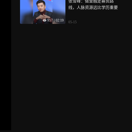
张雪峰：做金融走募资路
线，人脉资源远比学历重要
957
|
02:19
05-15