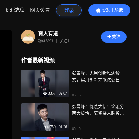
游戏
网页设置
登录
安装电脑版
内容更精彩
育人有道
关注
粉丝
6893
|
关注
1
作者最新视频
张雪峰：无用创新堆满论
文，实用创新才能改变日常
生活
3357
|
02:07
05-15
张雪峰：恍然大悟！金融分
两大板块，募资拼人脉投资
靠技术
759
|
01:26
05-15