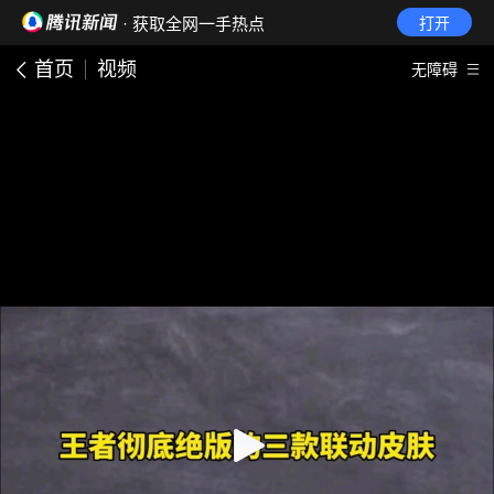
· 获取全网一手热点
打开
首页
视频
无障碍