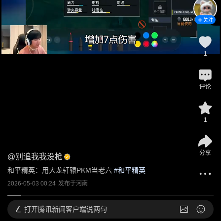
关注
1
评论
1
分享
@
别追我我没枪
和平精英：用大龙轩辕PKM当老六
 #
和平精英
2026-05-03 00:24
发布于
河南
打开
腾讯新闻客户端说两句