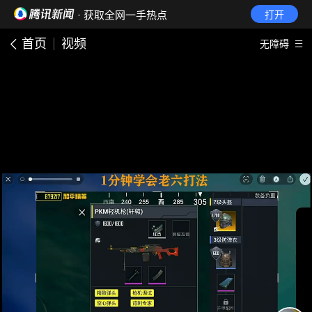
· 获取全网一手热点
打开
首页
视频
无障碍