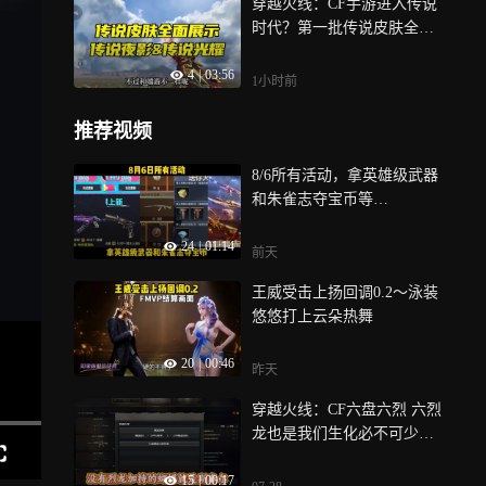
穿越火线：CF手游进入传说
时代？第一批传说皮肤全方
位展示
4
|
03:56
1小时前
推荐视频
8/6所有活动，拿英雄级武器
和朱雀志夺宝币等…
24
|
01:14
前天
王威受击上扬回调0.2～泳装
悠悠打上云朵热舞
20
|
00:46
昨天
穿越火线：CF六盘六烈 六烈
龙也是我们生化必不可少
的！！
15
|
00:17