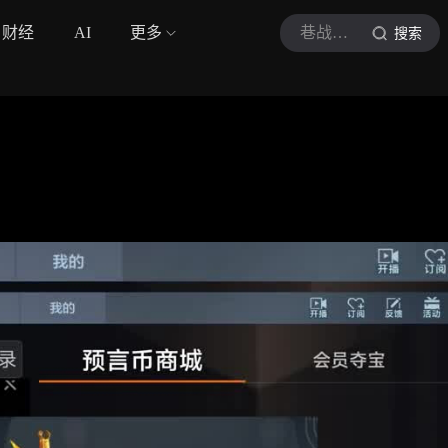
财经
AI
更多
巷战星君
搜索