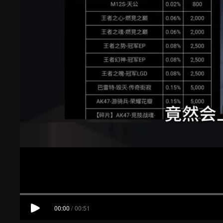
00:00
/
00:51