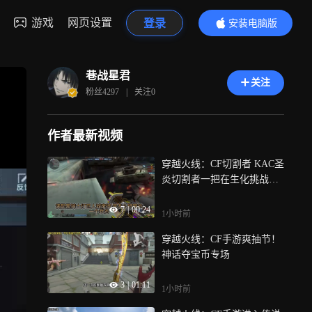
游戏
网页设置
登录
安装电脑版
内容更精彩
巷战星君
关注
粉丝
4297
|
关注
0
作者最新视频
穿越火线：CF切割者 KAC圣
炎切割者一把在生化挑战都
很出色的武器
7
|
00:24
1小时前
穿越火线：CF手游爽抽节！
神话夺宝币专场
3
|
01:11
1小时前