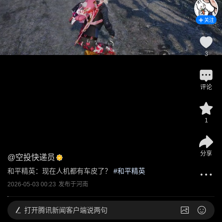
关注
3
评论
1
分享
@
空投快递员
和平精英：现在人机都有车皮了？
 #
和平精英
2026-05-03 00:23
发布于
河南
打开
腾讯新闻客户端说两句