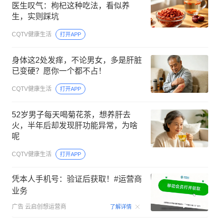
医生叹气：枸杞这种吃法，看似养
生，实则踩坑
CQTV健康生活
打开APP
身体这2处发痒，不论男女，多是肝脏
已变硬？愿你一个都不占！
CQTV健康生活
打开APP
52岁男子每天喝菊花茶，想养肝去
火，半年后却发现肝功能异常，为啥
呢
CQTV健康生活
打开APP
凭本人手机号：验证后获取！#运营商
业务
00:15
广告
云启创想运营商
了解详情