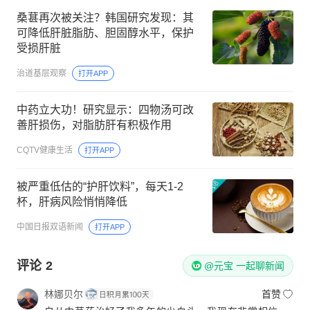
桑葚再次被关注？韩国研究发现：其
可降低肝脏脂肪、胆固醇水平，保护
受损肝脏
治道基层观察
打开APP
中药立大功！研究显示：四物汤可改
善肝损伤，对脂肪肝有积极作用
CQTV健康生活
打开APP
被严重低估的“护肝饮料”，每天1-2
杯，肝病风险悄悄降低
中国日报双语新闻
打开APP
评论
2
@元宝 一起聊新闻
林娜贝尔
首赞