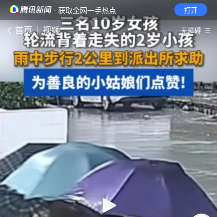
· 获取全网一手热点
打开
首页
视频
无障碍