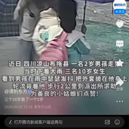
关注
2
评论
1
分享
@
速豹东方
三个10岁救了一个2岁
2026-05-02 22:16
发布于
山东
打开
腾讯新闻客户端说两句