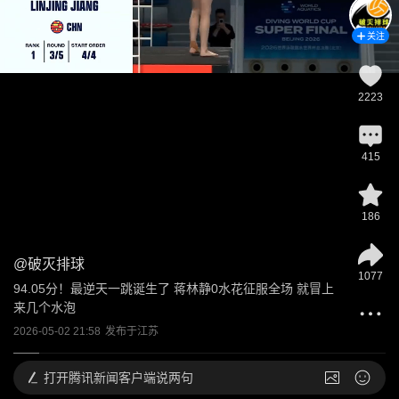
关注
2223
415
186
@
破灭排球
1077
94.05分！最逆天一跳诞生了 蒋林静0水花征服全场 就冒上
来几个水泡
2026-05-02 21:58
发布于
江苏
打开
腾讯新闻客户端说两句