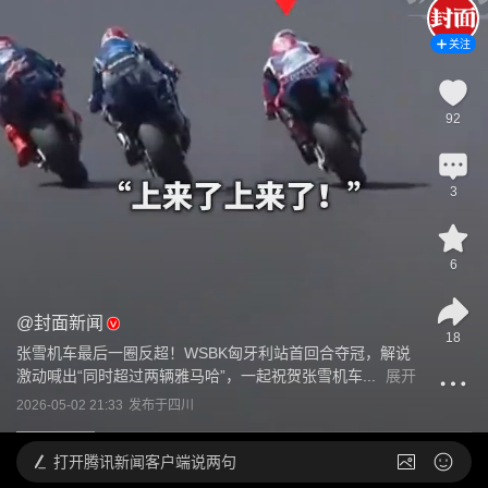
关注
92
3
6
@
封面新闻
18
张雪机车最后一圈反超！WSBK匈牙利站首回合夺冠，解说
激动喊出“同时超过两辆雅马哈”，一起祝贺张雪机车...
展开
2026-05-02 21:33
发布于
四川
打开
腾讯新闻客户端说两句