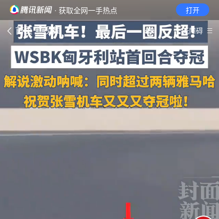
· 获取全网一手热点
打开
首页
视频
无障碍