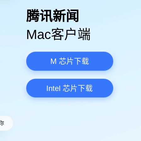
高清视频·更流畅
腾讯新
Mac客
M 芯
Intel