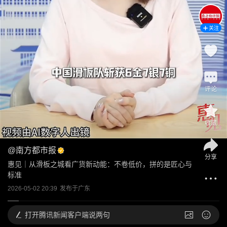
关注
评论
收藏
@
南方都市报
分享
惠见｜从滑板之城看广货新动能：不卷低价，拼的是匠心与
标准
2026-05-02 20:39
发布于
广东
打开
腾讯新闻客户端说两句