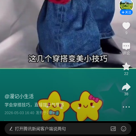
关注
9
评论
22
38
@
漫记小生活
学会穿搭技巧，直接提升气质感
2026-05-03 16:40
发布于
河南
打开
腾讯新闻客户端说两句