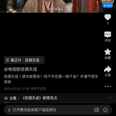
关注
5
评论
收藏
看正片
佳偶天成
@
电视剧佳偶天成
分享
佳偶天成丨搓衣板警告！陆千乔花楼一掷千金？辛湄气得牙
痒痒
2026-05-02 17:59
发布于
北京
《佳偶天成》剧情亮点
合集
打开
腾讯新闻客户端说两句