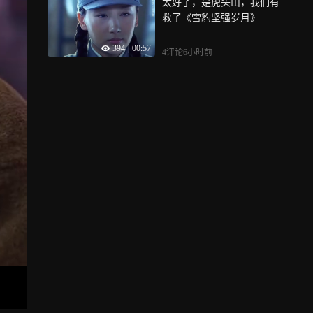
太好了，是虎头山，我们有
救了《雪豹坚强岁月》
394
|
00:57
4评论
6小时前