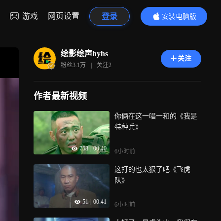
游戏
网页设置
登录
安装电脑版
内容更精彩
绘影绘声hyhs
关注
粉丝
3.1万
|
关注
2
作者最新视频
你俩在这一唱一和的《我是
特种兵》
758
|
00:40
6小时前
这打的也太狠了吧《飞虎
队》
51
|
00:41
6小时前