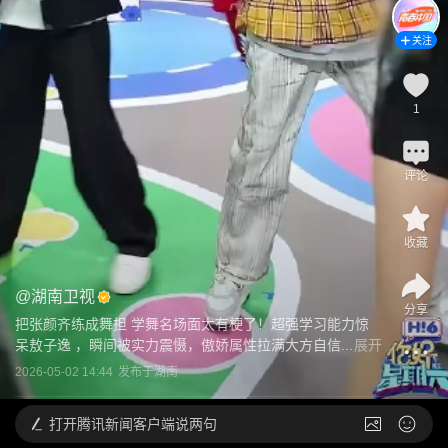
关注
1
评论
收藏
@
湖南卫视
分享
把张颜齐练成舞担 学舞名场面太有梗了！超强学习能力惊
呆敖子逸 ，瞬间被实力震慑，傲娇属性拉满大方自信...
展开
2026-05-02 14:44
发布于
湖南
打开
腾讯新闻客户端说两句