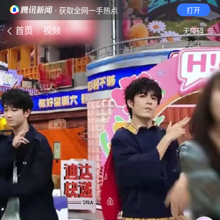
· 获取全网一手热点
打开
首页
视频
无障碍